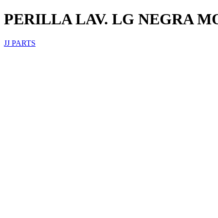
PERILLA LAV. LG NEGRA 
JJ PARTS